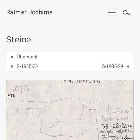
Raimer Jochims
Steine
Start
Aktuelles
Übersicht
Werkgruppen / Work groups
S-1985-20
S-1985-29
Ausstellungen
Vita
Publikationen
Kontakt