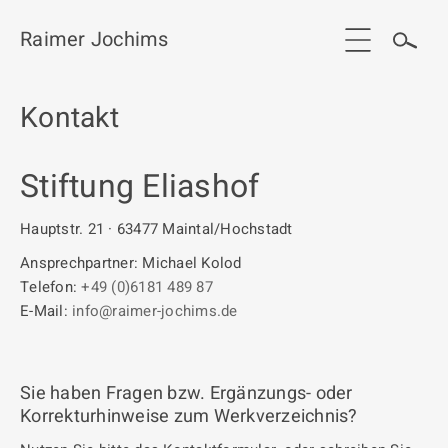
Raimer Jochims
Kontakt
Start
Aktuelles
Stiftung Eliashof
Werkgruppen / Work groups
Hauptstr. 21 · 63477 Maintal/Hochstadt
Ausstellungen
Ansprechpartner: Michael Kolod
Telefon:
+49 (0)6181 489 87
Vita
E-Mail:
info@raimer-jochims.de
Publikationen
Kontakt
Sie haben Fragen bzw. Ergänzungs- oder
Korrekturhinweise zum Werkverzeichnis?