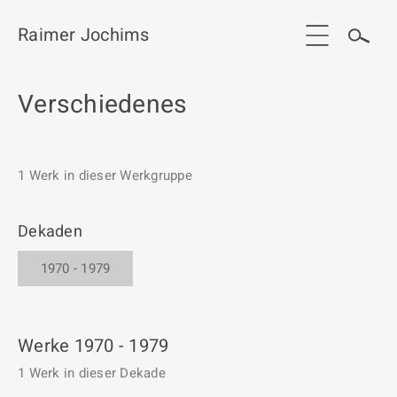
Raimer Jochims
Verschiedenes
Start
Aktuelles
1 Werk in dieser Werkgruppe
Werkgruppen / Work groups
Ausstellungen
Dekaden
Vita
1970 - 1979
Publikationen
Kontakt
Werke 1970 - 1979
1 Werk in dieser Dekade