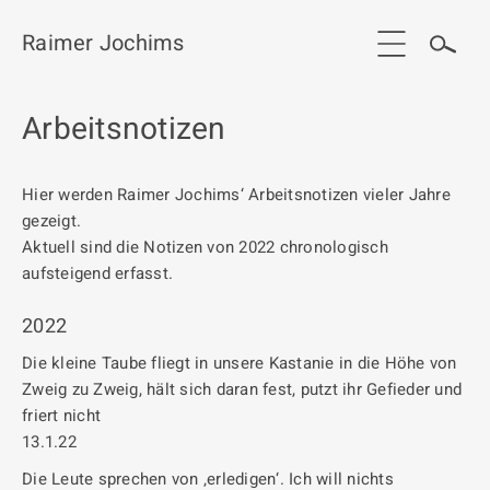
Raimer Jochims
Arbeitsnotizen
Start
Aktuelles
Hier werden Raimer Jochims‘ Arbeitsnotizen vieler Jahre
gezeigt.
Werkgruppen / Work groups
Aktuell sind die Notizen von 2022 chronologisch
Ausstellungen
aufsteigend erfasst.
Vita
2022
Die kleine Taube fliegt in unsere Kastanie in die Höhe von
Publikationen
Zweig zu Zweig, hält sich daran fest, putzt ihr Gefieder und
Kontakt
friert nicht
13.1.22
Die Leute sprechen von ‚erledigen‘. Ich will nichts