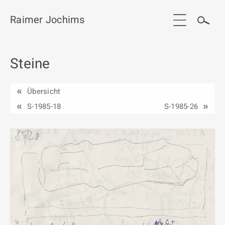
Raimer Jochims
Steine
Start
Aktuelles
Übersicht
Werkgruppen / Work groups
S-1985-18
S-1985-26
Ausstellungen
Vita
Publikationen
Kontakt