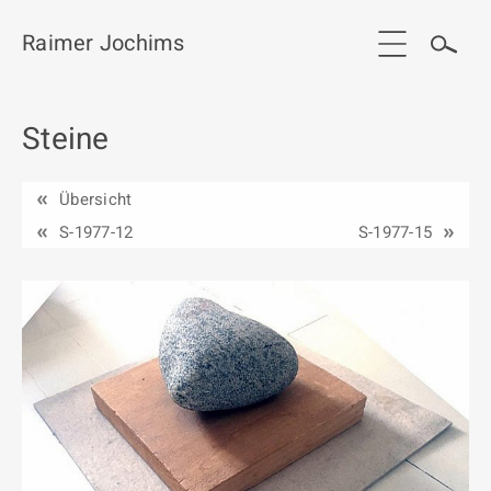
Raimer Jochims
Steine
Start
Aktuelles
Übersicht
Werkgruppen / Work groups
S-1977-12
S-1977-15
Ausstellungen
Vita
Publikationen
Kontakt