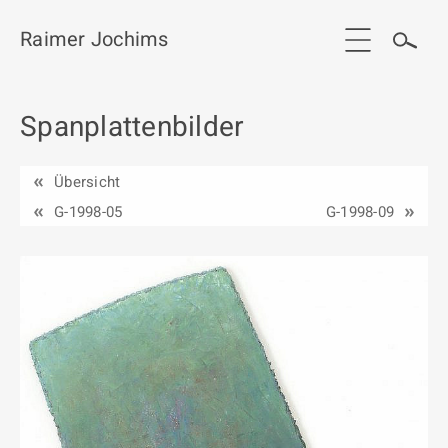
Raimer Jochims
Spanplattenbilder
Start
Aktuelles
Übersicht
Werkgruppen / Work groups
G-1998-05
G-1998-09
Ausstellungen
Vita
Publikationen
Kontakt