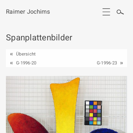
Raimer Jochims
Spanplattenbilder
Start
Aktuelles
Übersicht
Werkgruppen / Work groups
G-1996-20
G-1996-23
Ausstellungen
Vita
Publikationen
Kontakt