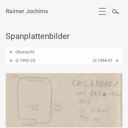
Raimer Jochims
Spanplattenbilder
Start
Aktuelles
Übersicht
Werkgruppen / Work groups
G-1993-23
G-1994-01
Ausstellungen
Vita
Publikationen
Kontakt