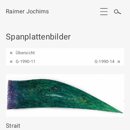
Raimer Jochims
Spanplattenbilder
Start
Aktuelles
Übersicht
Werkgruppen / Work groups
G-1990-11
G-1990-14
Ausstellungen
Vita
Publikationen
Kontakt
Strait