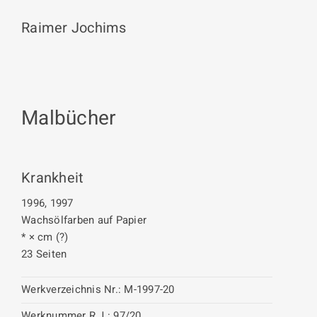
Raimer Jochims
Malbücher
Krankheit
1996, 1997
Wachsölfarben auf Papier
* × cm (?)
23 Seiten
Werkverzeichnis Nr.:
M-1997-20
Werknummer R.J.:
97/20