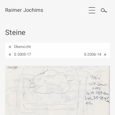
Raimer Jochims
Steine
Start
Aktuelles
Übersicht
Werkgruppen / Work groups
S-2005-17
S-2006-14
Ausstellungen
Vita
Publikationen
Kontakt