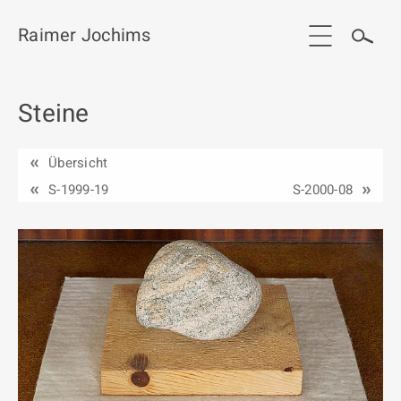
Raimer Jochims
Steine
Start
Aktuelles
Übersicht
Werkgruppen / Work groups
S-1999-19
S-2000-08
Ausstellungen
Vita
Publikationen
Kontakt