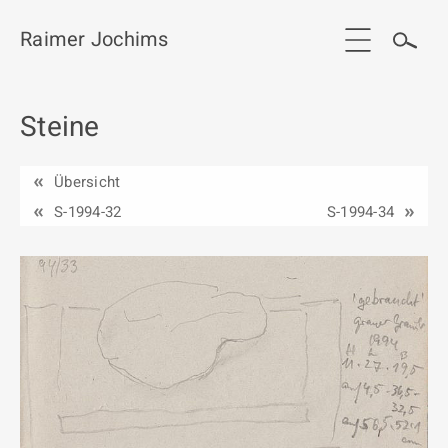
Raimer Jochims
Steine
Start
Aktuelles
Übersicht
Werkgruppen / Work groups
S-1994-32
S-1994-34
Ausstellungen
Vita
Publikationen
Kontakt