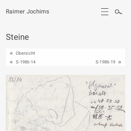
Raimer Jochims
Steine
Start
Aktuelles
Übersicht
Werkgruppen / Work groups
S-1986-14
S-1986-19
Ausstellungen
Vita
Publikationen
Kontakt