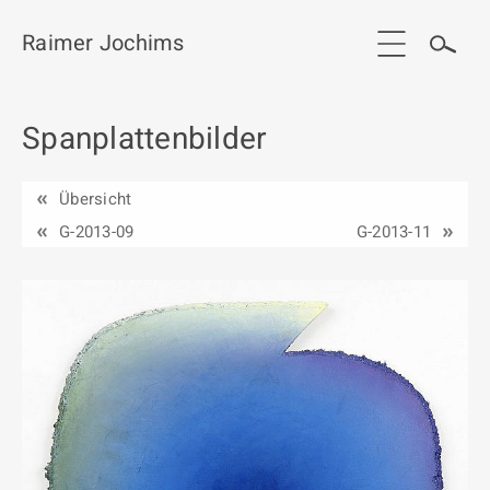
Raimer Jochims
Spanplattenbilder
Start
Aktuelles
Übersicht
Werkgruppen / Work groups
G-2013-09
G-2013-11
Ausstellungen
Vita
Publikationen
Kontakt