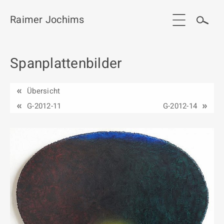
Raimer Jochims
Spanplattenbilder
Start
Aktuelles
Übersicht
Werkgruppen / Work groups
G-2012-11
G-2012-14
Ausstellungen
Vita
Publikationen
Kontakt