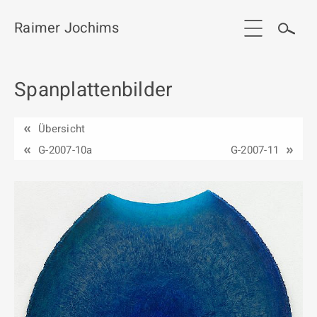
Raimer Jochims
Spanplattenbilder
Start
Aktuelles
Übersicht
Werkgruppen / Work groups
G-2007-10a
G-2007-11
Ausstellungen
Vita
Publikationen
Kontakt