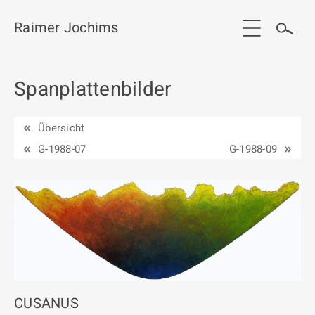
Raimer Jochims
Spanplattenbilder
Start
Aktuelles
Übersicht
Werkgruppen / Work groups
G-1988-07
G-1988-09
Ausstellungen
Vita
Publikationen
Kontakt
CUSANUS