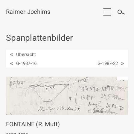
Raimer Jochims
Spanplattenbilder
Start
Aktuelles
Übersicht
Werkgruppen / Work groups
G-1987-16
G-1987-22
Ausstellungen
Vita
Publikationen
Kontakt
FONTAINE (R. Mutt)