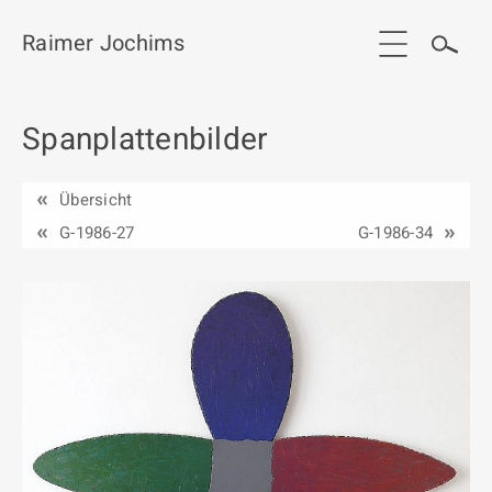
Raimer Jochims
Spanplattenbilder
Start
Aktuelles
Übersicht
Werkgruppen / Work groups
G-1986-27
G-1986-34
Ausstellungen
Vita
Publikationen
Kontakt