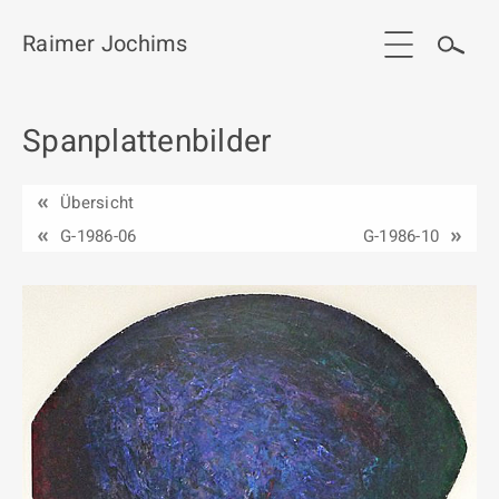
Raimer Jochims
Spanplattenbilder
Start
Aktuelles
Übersicht
Werkgruppen / Work groups
G-1986-06
G-1986-10
Ausstellungen
Vita
Publikationen
Kontakt