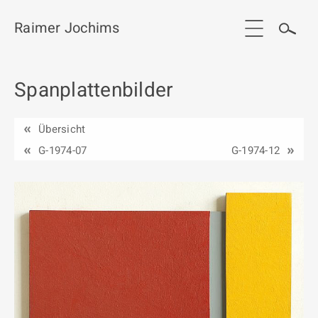
Raimer Jochims
Spanplattenbilder
Start
Aktuelles
Übersicht
Werkgruppen / Work groups
G-1974-07
G-1974-12
Ausstellungen
Vita
Publikationen
Kontakt