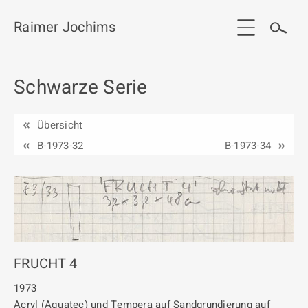
Raimer Jochims
Schwarze Serie
Start
Aktuelles
Übersicht
Werkgruppen / Work groups
B-1973-32
B-1973-34
Ausstellungen
Vita
Publikationen
Kontakt
FRUCHT 4
1973
Acryl (Aquatec) und Tempera auf Sandgrundierung auf