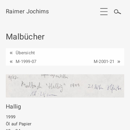
Raimer Jochims
Malbücher
Start
Aktuelles
Übersicht
Werkgruppen / Work groups
M-1999-07
M-2001-21
Ausstellungen
Vita
Publikationen
Hallig
Kontakt
1999
Öl auf Papier