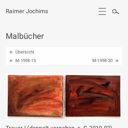
Raimer Jochims
Malbücher
Start
Aktuelles
Übersicht
Werkgruppen / Work groups
M-1998-15
M-1998-30
Ausstellungen
Vita
Publikationen
Kontakt