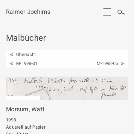
Raimer Jochims
Malbücher
Start
Aktuelles
Übersicht
Werkgruppen / Work groups
M-1998-01
M-1998-06
Ausstellungen
Vita
Publikationen
Morsum, Watt
Kontakt
1998
Aquarell auf Papier