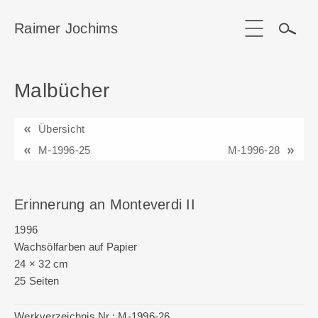
Raimer Jochims
Malbücher
Start
Aktuelles
Übersicht
Werkgruppen / Work groups
M-1996-25
M-1996-28
Ausstellungen
Erinnerung an Monteverdi II
Vita
1996
Publikationen
Wachsölfarben auf Papier
24 × 32 cm
Kontakt
25 Seiten
Werkverzeichnis Nr.:
M-1996-26