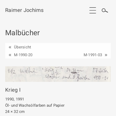
Raimer Jochims
Malbücher
Start
Aktuelles
Übersicht
Werkgruppen / Work groups
M-1990-20
M-1991-03
Ausstellungen
Vita
Publikationen
Krieg I
Kontakt
1990, 1991
Öl- und Wachsölfarben auf Papier
24 × 32 cm