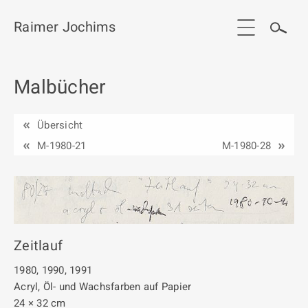
Raimer Jochims
Malbücher
Start
Aktuelles
Übersicht
Werkgruppen / Work groups
M-1980-21
M-1980-28
Ausstellungen
Vita
Publikationen
Zeitlauf
Kontakt
1980, 1990, 1991
Acryl, Öl- und Wachsfarben auf Papier
24 × 32 cm