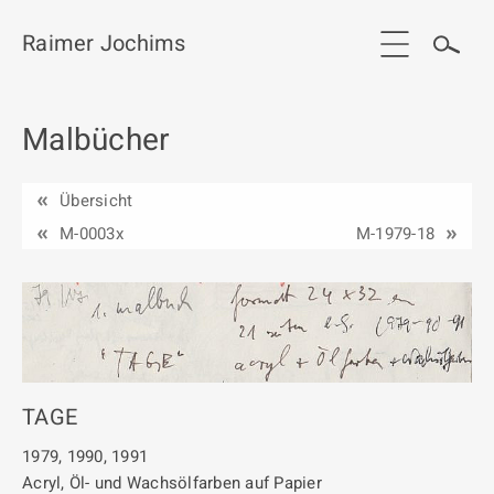
Raimer Jochims
Malbücher
Start
Aktuelles
Übersicht
Werkgruppen / Work groups
M-0003x
M-1979-18
Ausstellungen
Vita
Publikationen
TAGE
Kontakt
1979, 1990, 1991
Acryl, Öl- und Wachsölfarben auf Papier