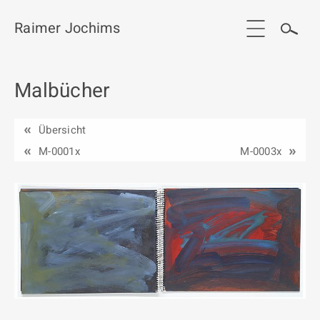
Raimer Jochims
Malbücher
Start
Aktuelles
Übersicht
Werkgruppen / Work groups
M-0001x
M-0003x
Ausstellungen
Vita
Publikationen
Kontakt