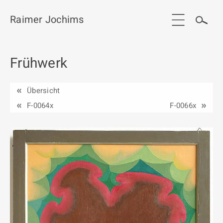
Raimer Jochims
Frühwerk
Start
Aktuelles
Übersicht
Werkgruppen / Work groups
F-0064x
F-0066x
Ausstellungen
Vita
Publikationen
Kontakt