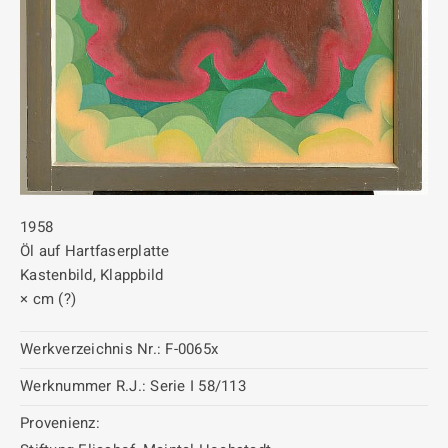
1958
Öl auf Hartfaserplatte
Kastenbild, Klappbild
× cm (?)
Werkverzeichnis Nr.:
F-0065x
Werknummer R.J.:
Serie I 58/113
Provenienz: