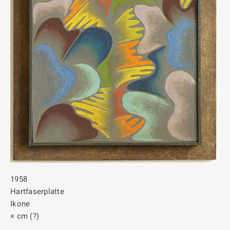
1958
Hartfaserplatte
Ikone
× cm (?)