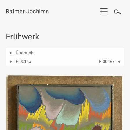
Raimer Jochims
Frühwerk
Start
Aktuelles
Übersicht
Werkgruppen / Work groups
F-0014x
F-0016x
Ausstellungen
Vita
Publikationen
Kontakt