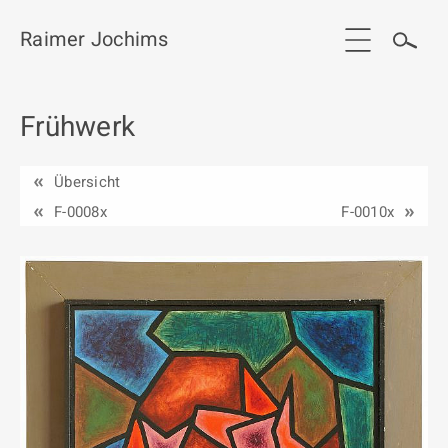
Raimer Jochims
Frühwerk
Start
Aktuelles
Übersicht
Werkgruppen / Work groups
F-0008x
F-0010x
Ausstellungen
Vita
Publikationen
Kontakt