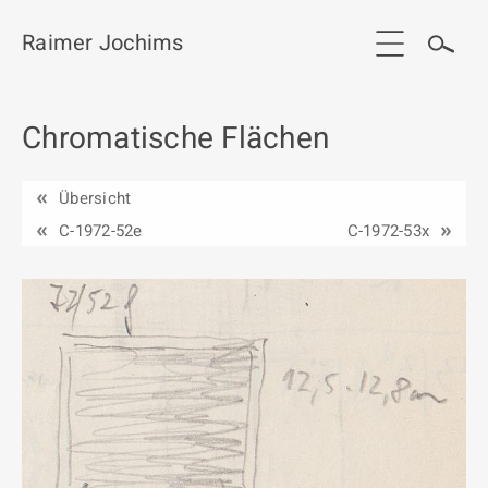
Raimer Jochims
Chromatische Flächen
Start
Aktuelles
Übersicht
Werkgruppen / Work groups
C-1972-52e
C-1972-53x
Ausstellungen
Vita
Publikationen
Kontakt