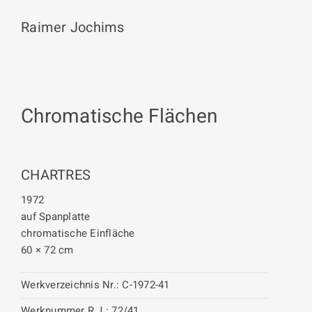
Raimer Jochims
Chromatische Flächen
CHARTRES
1972
auf Spanplatte
chromatische Einfläche
60 × 72 cm
Werkverzeichnis Nr.:
C-1972-41
Werknummer R.J.:
72/41