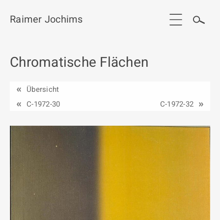
Raimer Jochims
Chromatische Flächen
Start
Aktuelles
Übersicht
Werkgruppen / Work groups
C-1972-30
C-1972-32
Ausstellungen
Vita
Publikationen
Kontakt