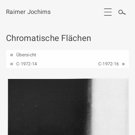
Raimer Jochims
Chromatische Flächen
Start
Aktuelles
Übersicht
Werkgruppen / Work groups
C-1972-14
C-1972-16
Ausstellungen
Vita
Publikationen
Kontakt