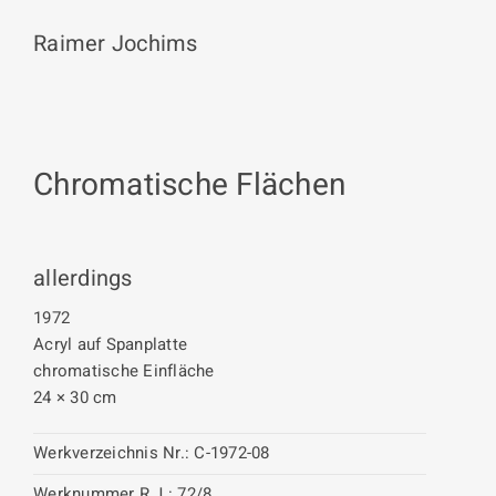
Raimer Jochims
Chromatische Flächen
allerdings
1972
Acryl auf Spanplatte
chromatische Einfläche
24 × 30 cm
Werkverzeichnis Nr.:
C-1972-08
Werknummer R.J.:
72/8