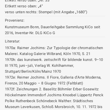
Etikett verso oben: „Nr. 33“
Eitkett verso oben: „4“
verso unten rechts: Stempel (mit Angabe „1680“)
Provenienz:
Kunstmuseum Bonn, Dauerleihgabe Sammlung KiCo seit
2016, Inventar-Nr. DLG KiCo G
Literatur:
1970a: Raimer Jochims: Zur Typologie der chromatischen
Malerei. Katalog Galerie Wilbrand, Köln 1970, S. 21
1970h: das kunstwerk. zeitschrift für bildende kunst. 9–10
III 1970, juni–juli, Verlag W. Kohlhammer,
Stuttgart/Berlin/Köln/Mainz 1970
1972e: Reimer Jochims. Il Fiore, Galleria d’Arte Moderna,
Firenze, 20 Maggio – 8 Giugno 1972 (Faltblatt)
1972f: Zeichnungen 2. Baselitz Böhmler Erber Gosewitz
Höckelmann Immendorf Jochims Knoebel Lüppertz Penck
Polke Ruthenbeck Schönebeck Walther. Städtisches
Museum Leverkusen, Schloß Morsbroich, 10. 11. 1972 bis