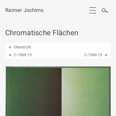
Raimer Jochims
Chromatische Flächen
Start
Aktuelles
Übersicht
Werkgruppen / Work groups
C-1969-13
C-1969-15
Ausstellungen
Vita
Publikationen
Kontakt