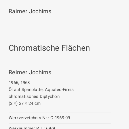
Raimer Jochims
Chromatische Flächen
Reimer Jochims
1966, 1968
Öl auf Spanplatte, Aquatec-Firnis
chromatisches Diptychon
(2 ×) 27 × 24 cm
Werkverzeichnis Nr.:
C-1969-09
Werknummer R.J.:
69/9