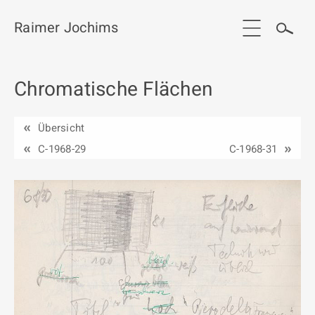
Raimer Jochims
Chromatische Flächen
Start
Aktuelles
Übersicht
Werkgruppen / Work groups
C-1968-29
C-1968-31
Ausstellungen
Vita
Publikationen
Kontakt