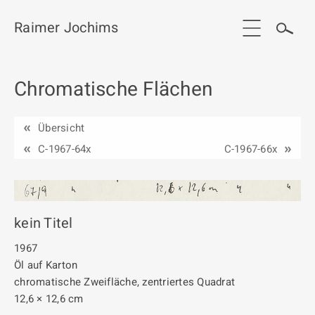
Raimer Jochims
Chromatische Flächen
Start
Aktuelles
Übersicht
Werkgruppen / Work groups
C-1967-64x
C-1967-66x
Ausstellungen
Vita
kein Titel
Publikationen
1967
Öl auf Karton
Kontakt
chromatische Zweifläche, zentriertes Quadrat
12,6 × 12,6 cm