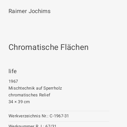
Raimer Jochims
Chromatische Flächen
life
1967
Mischtechnik auf Sperrholz
chromatisches Relief
34 × 39 cm
Werkverzeichnis Nr.:
C-1967-31
Werknummer R.J.:
67/31