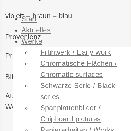
violett – braun – blau
Start
Aktuelles
Provenienz:
Werke
Ausstellungen
Frühwerk / Early work
Privatsammlung
Vita
Chromatische Flächen /
Publikationen
Chromatic surfaces
Bildnachweis:
Kontakt
Schwarze Serie / Black
Auktionshaus Lempertz, Köln
series
Werkheft I, S. 12
Spanplattenbilder /
Chipboard pictures
Papierarbeiten / Works