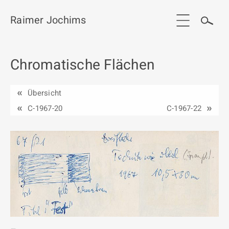
Raimer Jochims
Chromatische Flächen
Start
Aktuelles
Übersicht
Werkgruppen / Work groups
C-1967-20
C-1967-22
Ausstellungen
Vita
Publikationen
Kontakt