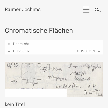
Raimer Jochims
Chromatische Flächen
Start
Aktuelles
Übersicht
Werkgruppen / Work groups
C-1966-32
C-1966-35x
Ausstellungen
Vita
Publikationen
Kontakt
kein Titel