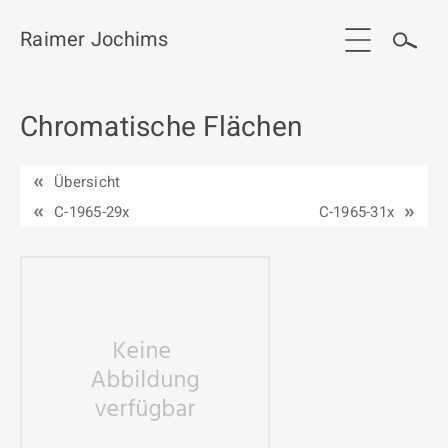
Raimer Jochims
Chromatische Flächen
Start
Aktuelles
Übersicht
Werkgruppen / Work groups
C-1965-29x
C-1965-31x
Ausstellungen
Vita
Publikationen
Kontakt