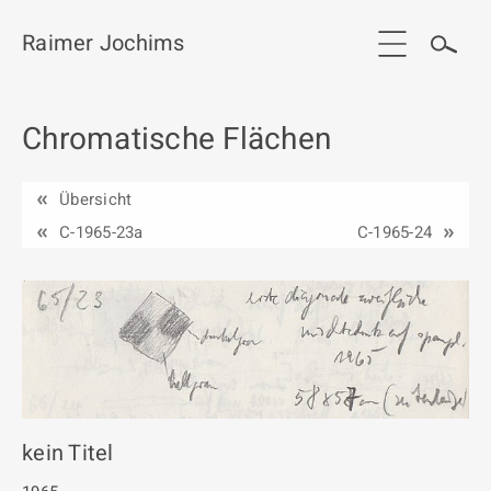
Raimer Jochims
Chromatische Flächen
Start
Aktuelles
Übersicht
Werkgruppen / Work groups
C-1965-23a
C-1965-24
Ausstellungen
Vita
Publikationen
Kontakt
kein Titel